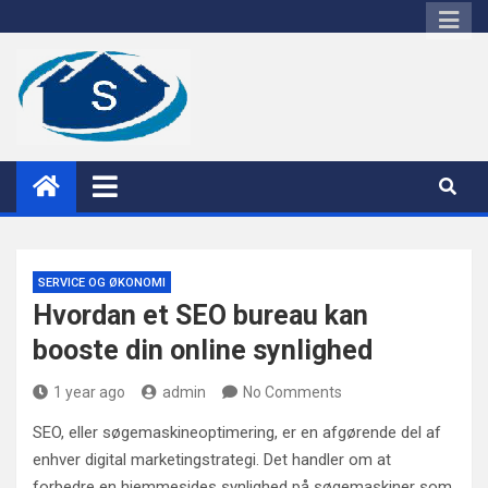
Skip
to
content
sacia
SERVICE OG ØKONOMI
Hvordan et SEO bureau kan
booste din online synlighed
1 year ago
admin
No Comments
SEO, eller søgemaskineoptimering, er en afgørende del af
enhver digital marketingstrategi. Det handler om at
forbedre en hjemmesides synlighed på søgemaskiner som