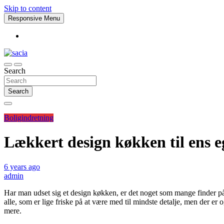
Skip to content
Responsive Menu
Search
sacia
Search
Boligindretning
Lækkert design køkken til ens 
6 years ago
admin
Har man udset sig et design køkken, er det noget som mange finder p
alle, som er lige friske på at være med til mindste detalje, men der e
mere.