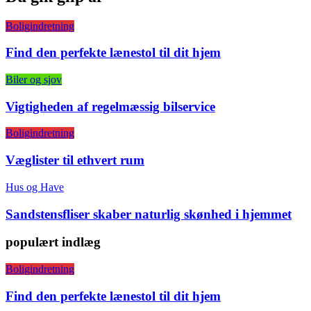
Boligindretning
Find den perfekte lænestol til dit hjem
Biler og sjov
Vigtigheden af regelmæssig bilservice
Boligindretning
Væglister til ethvert rum
Hus og Have
Sandstensfliser skaber naturlig skønhed i hjemmet
populært indlæg
Boligindretning
Find den perfekte lænestol til dit hjem