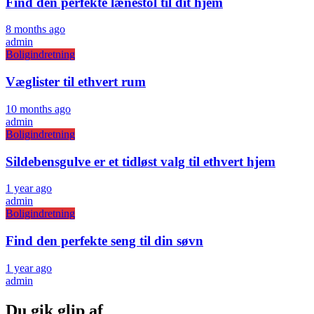
Find den perfekte lænestol til dit hjem
8 months ago
admin
Boligindretning
Væglister til ethvert rum
10 months ago
admin
Boligindretning
Sildebensgulve er et tidløst valg til ethvert hjem
1 year ago
admin
Boligindretning
Find den perfekte seng til din søvn
1 year ago
admin
Du gik glip af