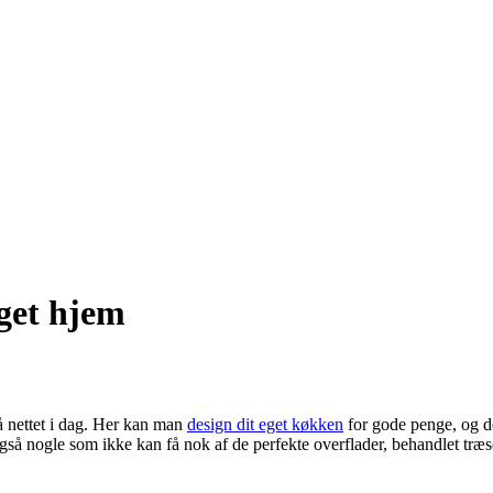
eget hjem
å nettet i dag. Her kan man
design dit eget køkken
for gode penge, og d
r også nogle som ikke kan få nok af de perfekte overflader, behandlet tr