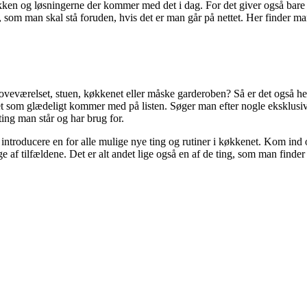
ken og løsningerne der kommer med det i dag. For det giver også bare d
t, som man skal stå foruden, hvis det er man går på nettet. Her finder ma
oveværelset, stuen, køkkenet eller måske garderoben? Så er det også her
et som glædeligt kommer med på listen. Søger man efter nogle eksklusive
 ting man står og har brug for.
introducere en for alle mulige nye ting og rutiner i køkkenet. Kom ind 
ge af tilfældene. Det er alt andet lige også en af de ting, som man finder