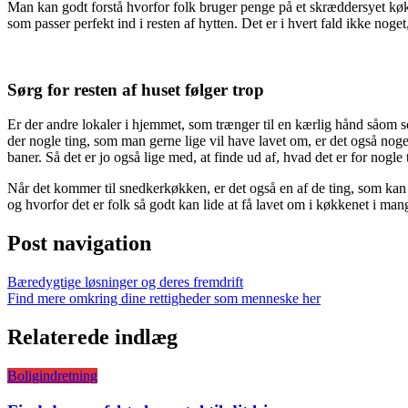
Man kan godt forstå hvorfor folk bruger penge på et skræddersyet køk
som passer perfekt ind i resten af hytten. Det er i hvert fald ikke noge
Sørg for resten af huset følger trop
Er der andre lokaler i hjemmet, som trænger til en kærlig hånd såom s
der nogle ting, som man gerne lige vil have lavet om, er det også nog
baner. Så det er jo også lige med, at finde ud af, hvad det er for nogle
Når det kommer til snedkerkøkken, er det også en af de ting, som kan 
og hvorfor det er folk så godt kan lide at få lavet om i køkkenet i man
Post navigation
Bæredygtige løsninger og deres fremdrift
Find mere omkring dine rettigheder som menneske her
Relaterede indlæg
Boligindretning