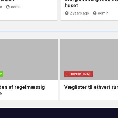
huset
go
admin
2 years ago
admin
OV
BOLIGINDRETNING
den af regelmæssig
Væglister til ethvert r
e