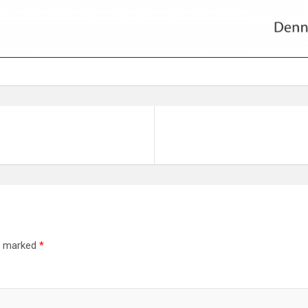
re marked
*