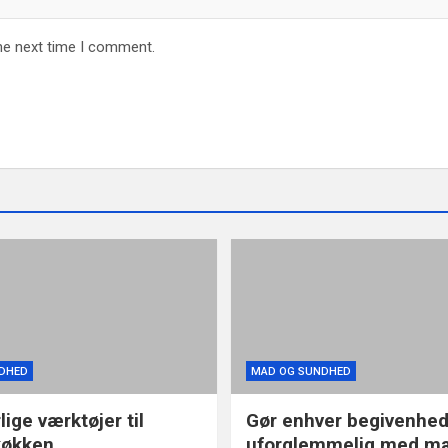
he next time I comment.
DHED
MAD OG SUNDHED
ige værktøjer til
Gør enhver begivenhe
køkken
uforglemmelig med ma