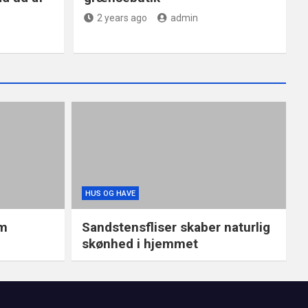
2 years ago
admin
HUS OG HAVE
um
Sandstensfliser skaber naturlig
skønhed i hjemmet