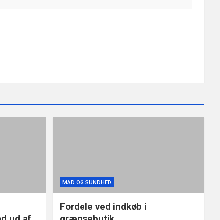
MAD OG SUNDHED
d
Fordele ved indkøb i
d ud af
grænsebutik