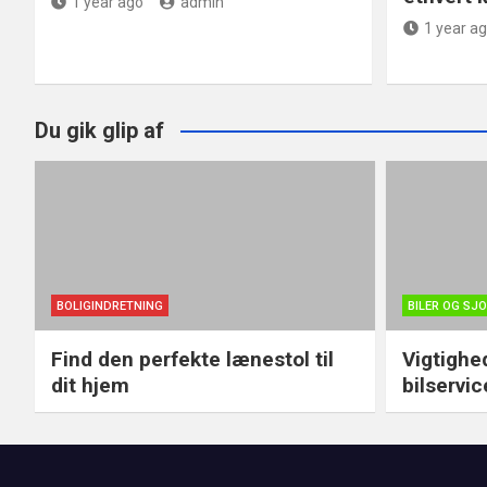
1 year ago
admin
1 year a
Du gik glip af
BOLIGINDRETNING
BILER OG SJ
Find den perfekte lænestol til
Vigtighe
dit hjem
bilservic