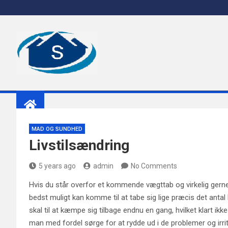
Skip
to
content
sacia
MAD OG SUNDHED
Livstilsændring
5 years ago
admin
No Comments
Hvis du står overfor et kommende vægttab og virkelig gerne vi
bedst muligt kan komme til at tabe sig lige præcis det antal ki
skal til at kæmpe sig tilbage endnu en gang, hvilket klart ik
man med fordel sørge for at rydde ud i de problemer og irrita