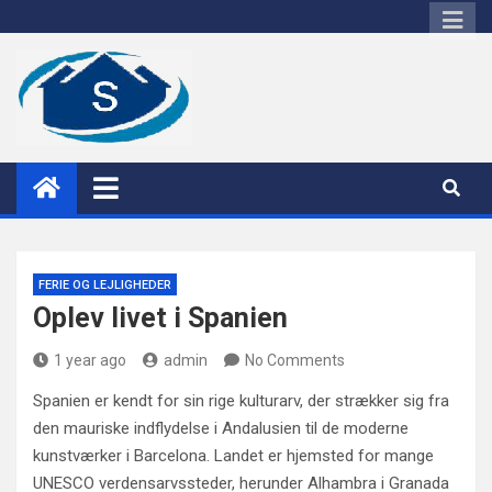
Skip
to
content
sacia
FERIE OG LEJLIGHEDER
Oplev livet i Spanien
1 year ago
admin
No Comments
Spanien er kendt for sin rige kulturarv, der strækker sig fra
den mauriske indflydelse i Andalusien til de moderne
kunstværker i Barcelona. Landet er hjemsted for mange
UNESCO verdensarvssteder, herunder Alhambra i Granada