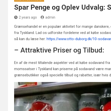
Spar Penge og Oplev Udvalg: 
2 years ago
admin
Grænsehandel er en populær aktivitet for mange danskere, 
fra Tyskland. Lad os udforske fordelene ved at købe sodava
så kan du læse her:
https://www.otto-duborg.dk/10-sodava
– Attraktive Priser og Tilbud:
En af de mest tiltalende aspekter ved at købe sodavand fra T
momssatser i Tyskland kan priserne på sodavand være markan
grænsebutikker også specielle tilbud og rabatter, især hvis 