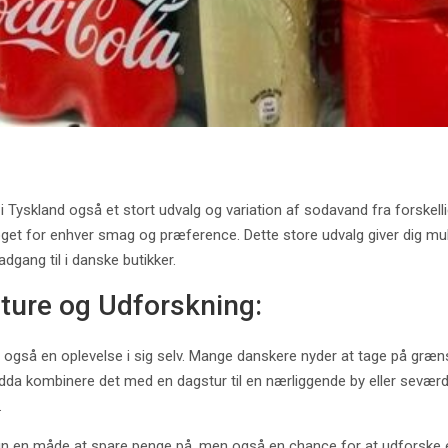
r i Tyskland også et stort udvalg og variation af sodavand fra forske
er noget for enhver smag og præference. Dette store udvalg giver dig
dgang til i danske butikker.
ture og Udforskning:
så en oplevelse i sig selv. Mange danskere nyder at tage på grænse
dda kombinere det med en dagstur til en nærliggende by eller sevær
.
un en måde at spare penge på, men også en chance for at udforske