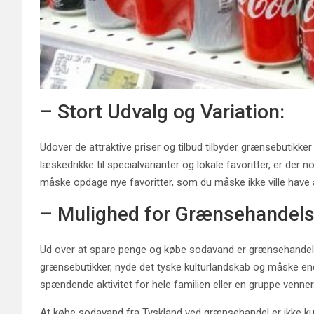
– Stort Udvalg og Variation:
Udover de attraktive priser og tilbud tilbyder grænsebutikke
læskedrikke til specialvarianter og lokale favoritter, er d
måske opdage nye favoritter, som du måske ikke ville have a
– Mulighed for Grænsehandels
Ud over at spare penge og købe sodavand er grænsehandel og
grænsebutikker, nyde det tyske kulturlandskab og måske en
spændende aktivitet for hele familien eller en gruppe venner
At købe sodavand fra Tyskland ved grænsehandel er ikke k