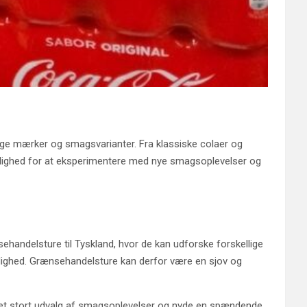
llige mærker og smagsvarianter. Fra klassiske colaer og
 mulighed for at eksperimentere med nye smagsoplevelser og
handelsture til Tyskland, hvor de kan udforske forskellige
dighed. Grænsehandelsture kan derfor være en sjov og
 et stort udvalg af smagsoplevelser og nyde en spændende