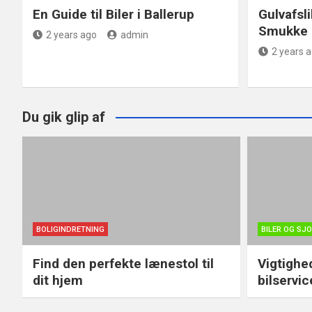
En Guide til Biler i Ballerup
Gulvafsli
Smukke 
2 years ago
admin
2 years 
Du gik glip af
BOLIGINDRETNING
BILER OG SJ
Find den perfekte lænestol til
Vigtighe
dit hjem
bilservic