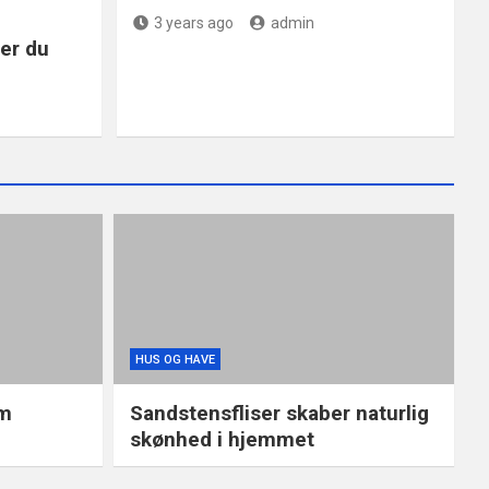
3 years ago
admin
er du
HUS OG HAVE
um
Sandstensfliser skaber naturlig
skønhed i hjemmet