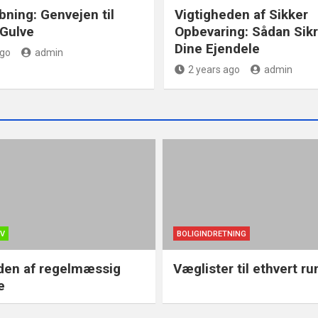
bning: Genvejen til
Vigtigheden af Sikker
Gulve
Opbevaring: Sådan Sikr
Dine Ejendele
ago
admin
2 years ago
admin
OV
BOLIGINDRETNING
den af regelmæssig
Væglister til ethvert r
e