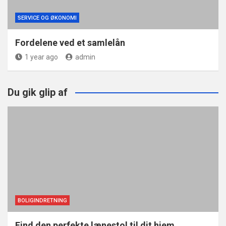
SERVICE OG ØKONOMI
Fordelene ved et samlelån
1 year ago
admin
Du gik glip af
BOLIGINDRETNING
Find den perfekte lænestol til dit hjem