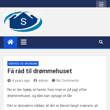
Skip
to
content
sacia
SERVICE OG ØKONOMI
Få råd til drømmehuset
4 years ago
admin
No Comments
Nu er der hjælp at hente, hvis man er på jagt efter
drømmehuset, og ikke kan optage et lån.
Det er desværre sådan, at det er blevet langt sværere, at